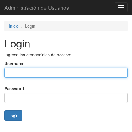
Administración de Usuarios
Toggl
navig
Inicio
Login
Login
Ingrese las credenciales de acceso:
Username
Password
Login